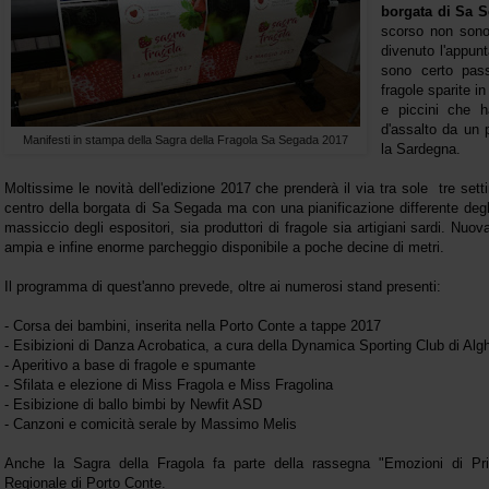
borgata di Sa 
scorso non sono
divenuto l'appun
sono certo passa
fragole sparite i
e piccini che h
d'assalto da un 
Manifesti in stampa della Sagra della Fragola Sa Segada 2017
la Sardegna.
Moltissime le novità dell'edizione 2017 che prenderà il via tra sole tre sett
centro della borgata di Sa Segada ma con una pianificazione differente degli
massiccio degli espositori, sia produttori di fragole sia artigiani sardi. Nuov
ampia e infine enorme parcheggio disponibile a poche decine di metri.
Il programma di quest'anno prevede, oltre ai numerosi stand presenti:
- Corsa dei bambini, inserita nella Porto Conte a tappe 2017
- Esibizioni di Danza Acrobatica, a cura della Dynamica Sporting Club di Alg
- Aperitivo a base di fragole e spumante
- Sfilata e elezione di Miss Fragola e Miss Fragolina
- Esibizione di ballo bimbi by Newfit ASD
- Canzoni e comicità serale by Massimo Melis
Anche la Sagra della Fragola fa parte della rassegna "Emozioni di P
Regionale di Porto Conte.