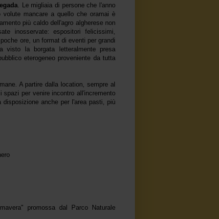
Segada
. Le migliaia di persone che l'anno
 volute mancare a quello che oramai è
tamento più caldo dell'agro algherese non
te inosservate: espositori felicissimi,
n poche ore, un format di eventi per grandi
a visto la borgata letteralmente presa
pubblico eterogeneo proveniente da tutta
imane. A partire dalla location, sempre al
 spazi per venire incontro all'incremento
a disposizione anche per l'area pasti, più
hero
rimavera" promossa dal Parco Naturale