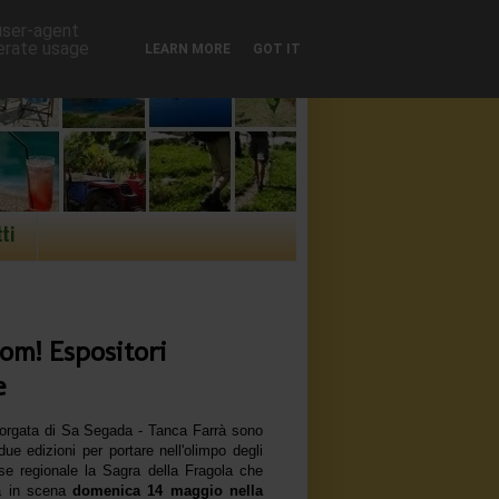
 user-agent
nerate usage
LEARN MORE
GOT IT
ti
om! Espositori
e
Borgata di Sa Segada - Tanca Farrà sono
 due edizioni per portare nell'olimpo degli
sse regionale la Sagra della Fragola che
à in scena
domenica 14 maggio nella