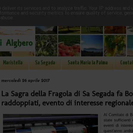
deliver its services and to analyze traffic. Your IP address and
formance and security metrics to ensure quality of service, ge
 abuse.
Maristella
Sa Segada
Santa Maria la Palma
Contat
mercoledì 26 aprile 2017
La Sagra della Fragola di Sa Segada fa Bo
raddoppiati, evento di interesse regional
Al Comitato di 
state sufficienti
eventi di intere
quest'anno andr