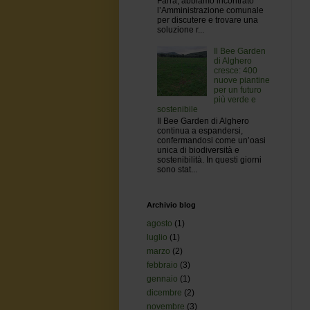
Farrà, abbiamo incontrato
l’Amministrazione comunale
per discutere e trovare una
soluzione r...
Il Bee Garden
di Alghero
cresce: 400
nuove piantine
per un futuro
più verde e
sostenibile
Il Bee Garden di Alghero
continua a espandersi,
confermandosi come un’oasi
unica di biodiversità e
sostenibilità. In questi giorni
sono stat...
Archivio blog
agosto
(1)
luglio
(1)
marzo
(2)
febbraio
(3)
gennaio
(1)
dicembre
(2)
novembre
(3)