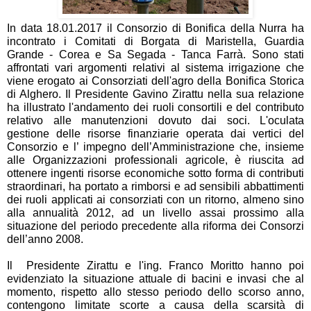
In data 18.01.2017
 il Consorzio di Bonifica della Nurra ha 
incontrato i Comitati di Borgata di Maristella, Guardia 
Grande - Corea e Sa Segada - Tanca Farrà. 
Sono stati 
affrontati vari argomenti relativi al sistema irrigazione che 
viene 
erogato
ai 
Consorziati dell'agro della Bonifica Storica 
di Alghero. 
Il Presidente Gavino Zirattu nella sua relazione 
ha illustrato l'andamento dei 
ruoli consortili
 e del contributo 
relativo alle manutenzioni 
dovuto
 dai soci. 
L'oculata 
gestione delle risorse finanziarie operata dai vertici del 
Consorzio 
e l’ impegno dell’Amministrazione che, insieme 
alle Organizzazioni professionali agricole, è riuscita ad 
ottenere ingenti risorse economiche sotto forma di contributi 
straordinari
, ha portato a rimborsi e ad sensibili abbattimenti 
dei 
ruoli
 applicati ai consorziati 
con un ritorno, almeno sino 
alla annualità 2012, ad un livello assai prossimo alla 
situazione del periodo precedente alla riforma dei Consorzi 
dell’anno 2008.
Il  Presidente Zirattu e l'ing. Franco Moritto hanno 
poi
evidenziato la situazione attuale di bacini e invasi che al 
momento, rispetto allo stesso periodo dello scorso anno, 
contengono 
limitate scorte a causa della scarsità di 