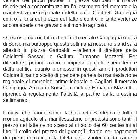
vendita dei propri prodotti in piazza Garibaldi. Il motivo
risiede nella concomitanza tra l’allestimento del mercato e la
manifestazione regionale indetta dalla Coldiretti Sardegna
contro la crisi del prezzo del latte e contro le tante vertenze
ancora aperte che gravano sul mondo agricolo.
«Ci scusiamo con tutti i clienti del mercato Campagna Amica
di Sorso ma purtroppo questa settimana nessuno stand sarà
allestito in piazza Garibaldi – afferma il direttore della
Coldiretti Sassari e Gallura, Ermanno Mazzetti. Per
difendere il proprio lavoro, le imprese agricole e per ottenere
dalla politica quanto promesso in questi anni, i produttori
Coldiretti hanno scelto di prendere parte alla manifestazione
regionale di mercoledì primo febbraio a Cagliari. Il mercato
Campagna Amica di Sorso – conclude Ermanno Mazzetti –
riprenderà regolarmente l’attività a partire dalla prossima
settimana».
I motivi che hanno spinto la Coldiretti Sardegna e tutto il
mondo agricolo alla manifestazione di protesta sono tanti: il
prezzo del latte ovino sceso al di sotto dei 60 centesimi al
litro; il crollo del prezzo del grano; il ritardo nei pagamenti
dei premi comunitari; la tutela della zootecnia da carne; i