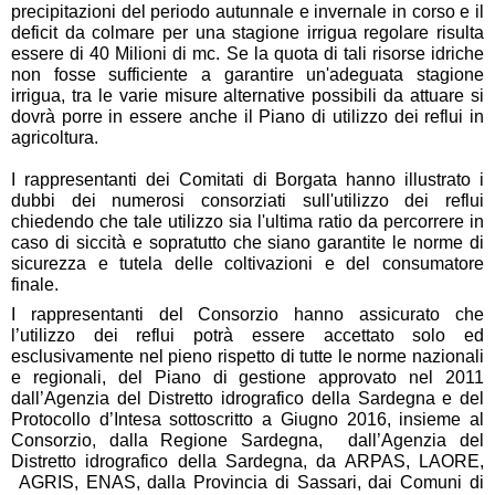
precipitazioni del periodo autunnale e invernale in corso e il 
deficit da colmare per una stagione irrigua regolare risulta 
essere di 40 Milioni di mc. 
Se la quota 
di tali risorse idriche
non fosse sufficiente a garantire un'adeguata stagione 
irrigua, 
tra le varie misure alternative possibili da attuare 
si 
dovrà porre in essere 
anche
 il Piano di utilizzo dei reflui in 
agricoltura.
I rappresentanti dei Comitati di Borgata hanno illustrato i 
dubbi dei numerosi consorziati sull'utilizzo dei reflui 
chiedendo che tale utilizzo sia l'ultima ratio da percorrere in 
caso di siccità e sopratutto che siano garantite le norme di 
sicurezza e tutela delle coltivazioni e del consumatore 
finale. 
I rappresentanti del Consorzio hanno assicurato che 
l’utilizzo dei reflui potrà essere accettato solo ed 
esclusivamente nel pieno rispetto di tutte le norme nazionali 
e regionali, del Piano di gestione approvato nel 2011 
dall’Agenzia del Distretto idrografico della Sardegna e del 
Protocollo d’Intesa sottoscritto a Giugno 2016, insieme al 
Consorzio, dalla Regione Sardegna,  dall’Agenzia del 
Distretto idrografico della Sardegna, da ARPAS, LAORE, 
 AGRIS, ENAS, dalla Provincia di Sassari, dai Comuni di 