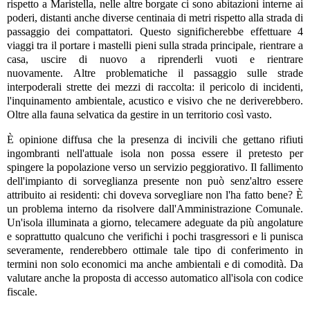
rispetto a Maristella, nelle altre borgate ci sono abitazioni interne ai
poderi, distanti anche diverse centinaia di metri rispetto alla strada di
passaggio dei compattatori. Questo significherebbe effettuare 4
viaggi tra il portare i mastelli pieni sulla strada principale, rientrare a
casa, uscire di nuovo a riprenderli vuoti e rientrare
nuovamente.
Altre problematiche il passaggio sulle strade
interpoderali strette dei mezzi di raccolta: il pericolo di incidenti,
l'inquinamento ambientale, acustico e visivo che ne deriverebbero.
Oltre alla fauna selvatica da gestire in un territorio così vasto.
È opinione diffusa che la presenza di incivili che gettano rifiuti
ingombranti nell'attuale isola non possa essere il pretesto per
spingere la popolazione verso un servizio peggiorativo. Il fallimento
dell'impianto di sorveglianza presente non può senz'altro essere
attribuito ai residenti: chi doveva sorvegliare non l'ha fatto bene? È
un problema interno da risolvere dall'Amministrazione Comunale.
Un'isola illuminata a giorno, telecamere adeguate da più angolature
e soprattutto qualcuno che verifichi i pochi trasgressori e li punisca
severamente, renderebbero ottimale tale tipo di conferimento in
termini non solo economici ma anche ambientali e di comodità. Da
valutare anche la proposta di accesso automatico all'isola con codice
fiscale.