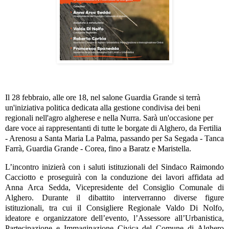
Il 28 febbraio, alle ore 18, nel salone Guardia Grande si terrà
un'iniziativa politica dedicata alla gestione condivisa dei beni
regionali nell'agro algherese e nella Nurra. Sarà un'occasione per
dare voce ai rappresentanti di tutte le borgate di Alghero, da Fertilia
- Arenosu a Santa Maria La Palma, passando per Sa Segada - Tanca
Farrà, Guardia Grande - Corea, fino a Baratz e Maristella.
L’incontro inizierà con i saluti istituzionali del Sindaco Raimondo
Cacciotto e proseguirà con la conduzione dei lavori affidata ad
Anna Arca Sedda, Vicepresidente del Consiglio Comunale di
Alghero. Durante il dibattito interverranno diverse figure
istituzionali, tra cui il Consigliere Regionale Valdo Di Nolfo,
ideatore e organizzatore dell’evento, l’Assessore all’Urbanistica,
Partecipazione e Immaginazione Civica del Comune di Alghero