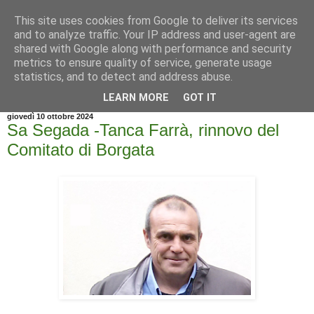
This site uses cookies from Google to deliver its services
and to analyze traffic. Your IP address and user-agent are
shared with Google along with performance and security
metrics to ensure quality of service, generate usage
statistics, and to detect and address abuse.
▼
LEARN MORE
GOT IT
giovedì 10 ottobre 2024
Sa Segada -Tanca Farrà, rinnovo del
Comitato di Borgata